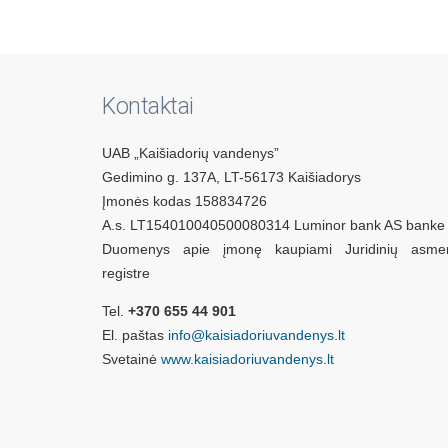
Kontaktai
UAB „Kaišiadorių vandenys”
Gedimino g. 137A, LT-56173 Kaišiadorys
Įmonės kodas 158834726
A.s. LT154010040500080314 Luminor bank AS banke
Duomenys apie įmonę kaupiami Juridinių asme
registre
Tel.
+370 655 44 901
El. paštas
info@kaisiadoriuvandenys.lt
Svetainė
www.kaisiadoriuvandenys.lt