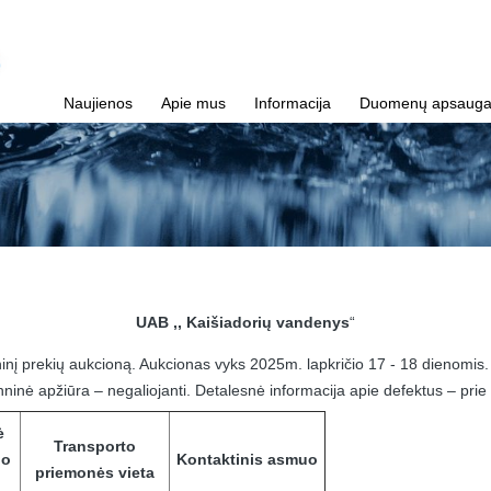
Naujienos
Apie mus
Informacija
Duomenų apsaug
UAB ,, Kaišiadorių vandenys
“
inį prekių aukcioną. Aukcionas vyks 2025m. lapkričio 17 - 18 dienomis
ninė apžiūra – negaliojanti. Detalesnė informacija apie defektus – prie k
ė
Transporto
no
Kontaktinis asmuo
priemonės vieta