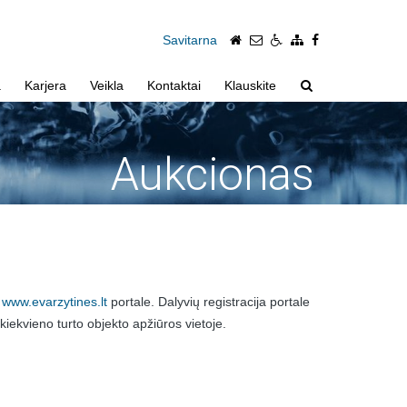
Savitarna
a
Karjera
Veikla
Kontaktai
Klauskite
Aukcionas
.
www.evarzytines.lt
portale. Dalyvių registracija portale
iekvieno turto objekto apžiūros vietoje.