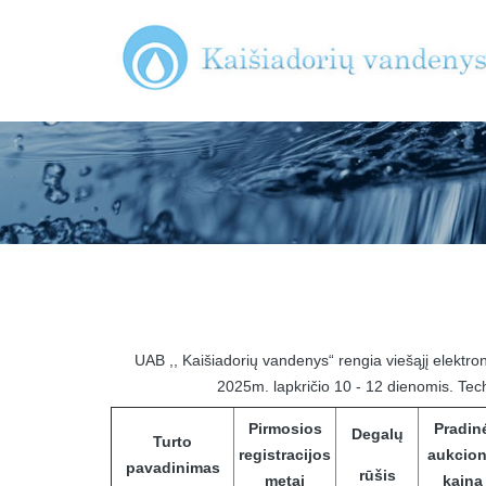
UAB ,, Kaišiadorių vandenys“ rengia viešąjį elektron
2025m. lapkričio 10 - 12 dienomis. Tech
Pirmosios
Pradin
Degalų
Turto
registracijos
aukcio
pavadinimas
rūšis
metai
kaina